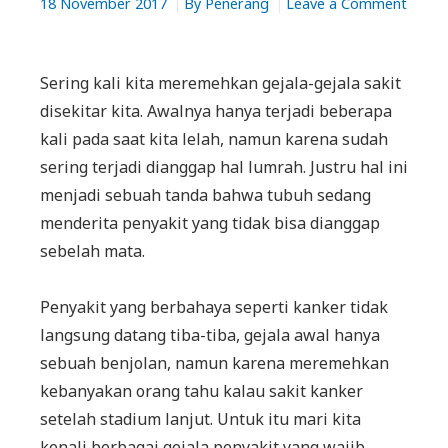
18 November 2017
By
Penerang
Leave a Comment
on
Gejala
Sakit
Sering kali kita meremehkan gejala-gejala sakit
Ringan
disekitar kita. Awalnya hanya terjadi beberapa
Tapi
kali pada saat kita lelah, namun karena sudah
Perlu
sering terjadi dianggap hal lumrah. Justru hal ini
Di
menjadi sebuah tanda bahwa tubuh sedang
Waspadai
menderita penyakit yang tidak bisa dianggap
sebelah mata.
Penyakit yang berbahaya seperti kanker tidak
langsung datang tiba-tiba, gejala awal hanya
sebuah benjolan, namun karena meremehkan
kebanyakan orang tahu kalau sakit kanker
setelah stadium lanjut. Untuk itu mari kita
kenali berbagai gejala penyakit yang wajib