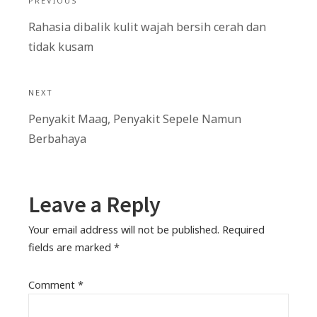
PREVIOUS
navigation
Previous
Rahasia dibalik kulit wajah bersih cerah dan
post:
tidak kusam
NEXT
Next
Penyakit Maag, Penyakit Sepele Namun
post:
Berbahaya
Leave a Reply
Your email address will not be published.
Required
fields are marked
*
Comment
*