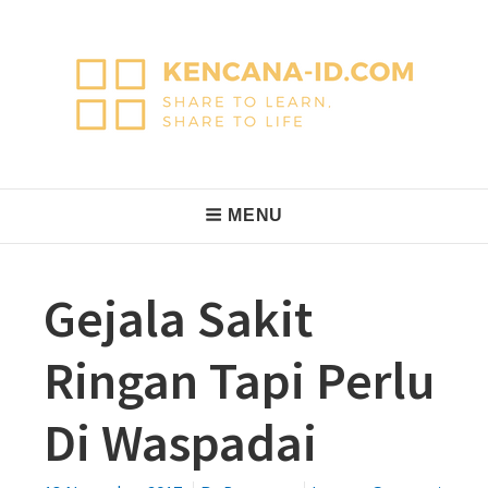
Skip
to
content
KencanaID
Share to Learn, Share to Life
Main
MENU
Navigation
Gejala Sakit
Ringan Tapi Perlu
Di Waspadai