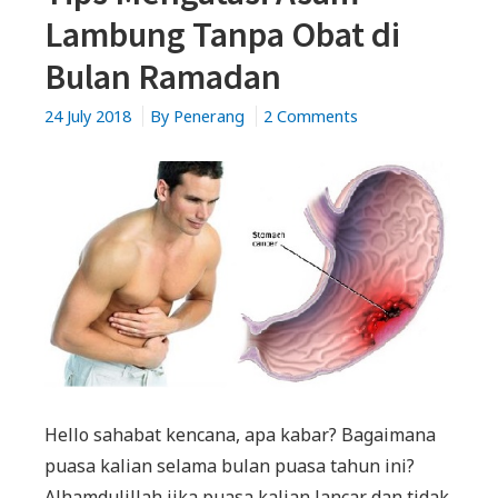
Lambung Tanpa Obat di
Bulan Ramadan
on
24 July 2018
By
Penerang
2 Comments
Tips
Mengatasi
Asam
Lambung
Tanpa
Obat
di
Bulan
Ramadan
Hello sahabat kencana, apa kabar? Bagaimana
puasa kalian selama bulan puasa tahun ini?
Alhamdulillah jika puasa kalian lancar dan tidak