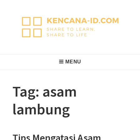
Skip
to
content
KencanaID
Share to Learn, Share to Life
Main
MENU
Navigation
Tag:
asam
lambung
Tips Mengatasi Asam