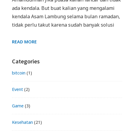
ada kendala. But buat kalian yang mengalami
kendala Asam Lambung selama bulan ramadan,
tidak perlu takut karena sudah banyak solusi
TIPS
READ MORE
MENGATASI
ASAM
Primary
Categories
LAMBUNG
TANPA
Sidebar
bitcoin
(1)
OBAT
DI
Event
(2)
BULAN
RAMADAN
Game
(3)
Kesehatan
(21)