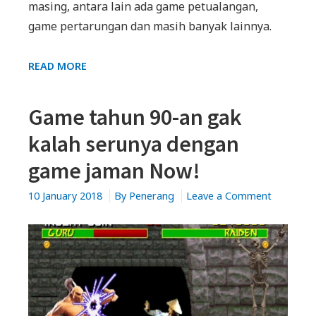
masing, antara lain ada game petualangan,
game pertarungan dan masih banyak lainnya.
KARAKTER
READ MORE
GAME
YANG
Game tahun 90-an gak
TREND
DI
kalah serunya dengan
ERA
game jaman Now!
TAHUN
90AN
on
10 January 2018
By
Penerang
Leave a Comment
Game
tahun
90-
an
gak
kalah