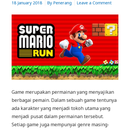
on
18 January 2018
By
Penerang
Leave a Comment
Karakter
Game
Yang
Trend
Di
Era
Tahun
90an
Game merupakan permainan yang menyajikan
berbagai pemain. Dalam sebuah game tentunya
ada karakter yang menjadi tokoh utama yang
menjadi pusat dalam permainan tersebut.
Setiap game juga mempunyai genre masing-