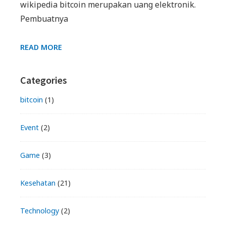
wikipedia bitcoin merupakan uang elektronik.
Pembuatnya
ISTILAH
READ MORE
YANG
SERING
Primary
Categories
DIPAKAI
OLEH
Sidebar
bitcoin
(1)
BITCOINER
ATAU
Event
(2)
MINER
Game
(3)
Kesehatan
(21)
Technology
(2)