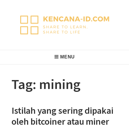
Skip
to
content
KencanaID
Share to Learn, Share to Life
Main
MENU
Navigation
Tag:
mining
Istilah yang sering dipakai
oleh bitcoiner atau miner