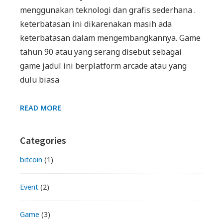
menggunakan teknologi dan grafis sederhana .
keterbatasan ini dikarenakan masih ada
keterbatasan dalam mengembangkannya. Game
tahun 90 atau yang serang disebut sebagai
game jadul ini berplatform arcade atau yang
dulu biasa
GAME
READ MORE
TAHUN
90-
Primary
Categories
AN
GAK
Sidebar
bitcoin
(1)
KALAH
SERUNYA
Event
(2)
DENGAN
GAME
Game
(3)
JAMAN