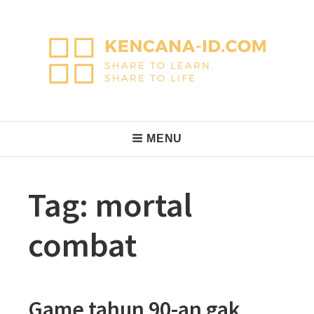
Skip
to
content
KencanaID
Share to Learn, Share to Life
Main
MENU
Navigation
Tag:
mortal
combat
Game tahun 90-an gak