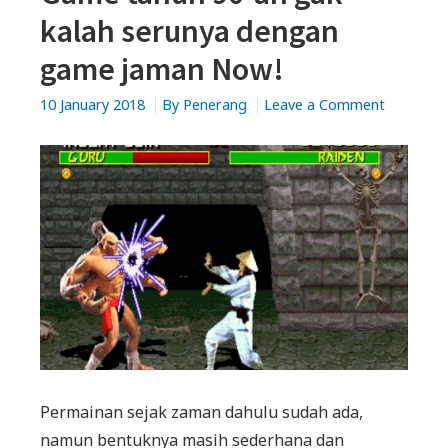
kalah serunya dengan
game jaman Now!
on
10 January 2018
By
Penerang
Leave a Comment
Game
tahun
90-
an
gak
kalah
serunya
dengan
game
jaman
Now!
Permainan sejak zaman dahulu sudah ada,
namun bentuknya masih sederhana dan